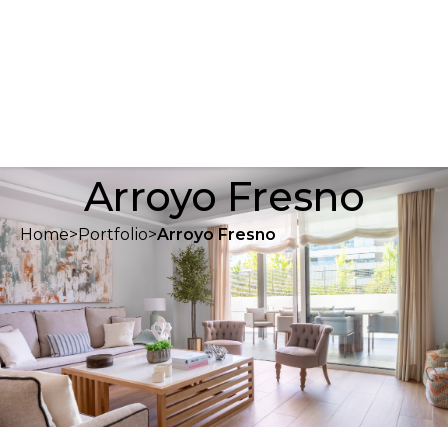
Arroyo Fresno
Home
>
Portfolio
>
Arroyo Fresno