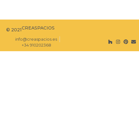
CREASPACIOS
© 2021
info@creaspacios.es
+34 910202368