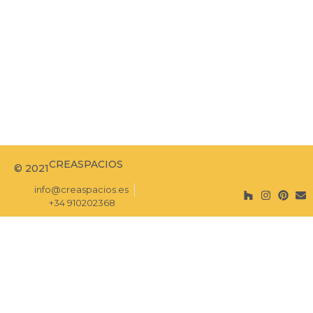
CREASPACIOS
© 2021
info@creaspacios.es
+34 910202368