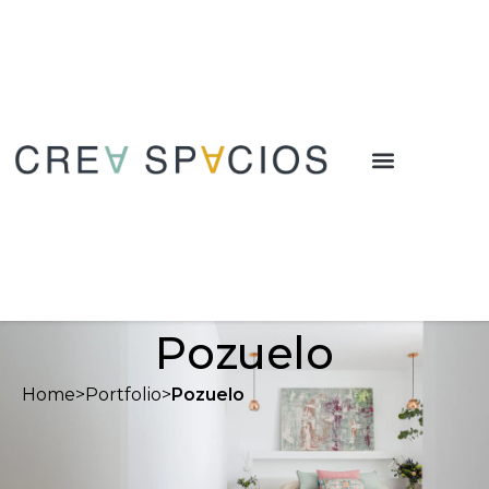
Pozuelo
Home
>
Portfolio
>
Pozuelo