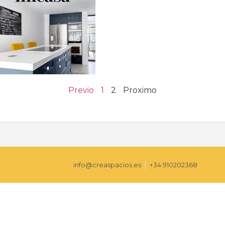
Previo
1
2
Proximo
info@creaspacios.es
+34 910202368